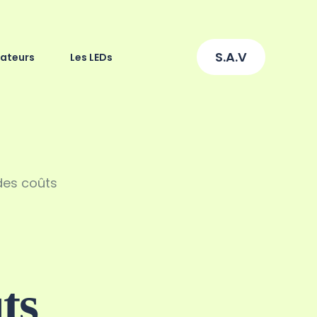
S.A.V
lateurs
Les LEDs
des coûts
ts