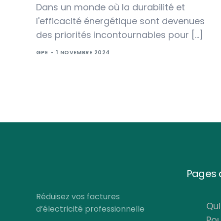
Dans un monde où la durabilité et
l'efficacité énergétique sont devenues
des priorités incontournables pour […]
GPE
1 NOVEMBRE 2024
Pages d
Réduisez vos factures
Qu
d’électricité professionnelle
Pou