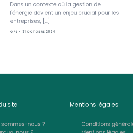
Dans un contexte où la gestion de
l'énergie devient un enjeu crucial pour les
entreprises, […]
GPE
31 OCTOBRE 2024
u site
Mentions légales
i sommes-nous ?
Conditions général
rquoi nous ?
Mentions légales