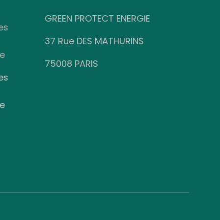
GREEN PROTECT ENERGIE
es
37 Rue DES MATHURINS
te
75008 PARIS
es
te