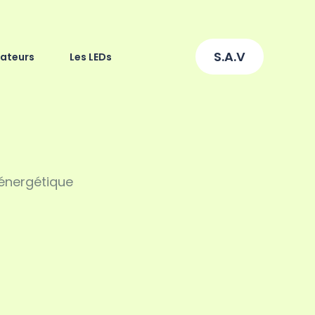
S.A.V
lateurs
Les LEDs
 énergétique